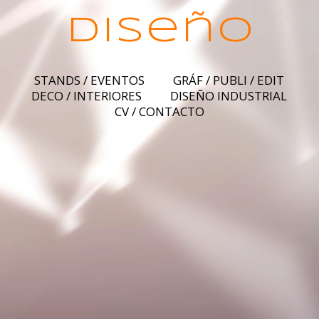
diseño
STANDS / EVENTOS
GRÁF / PUBLI / EDIT
DECO / INTERIORES
DISEÑO INDUSTRIAL
CV / CONTACTO